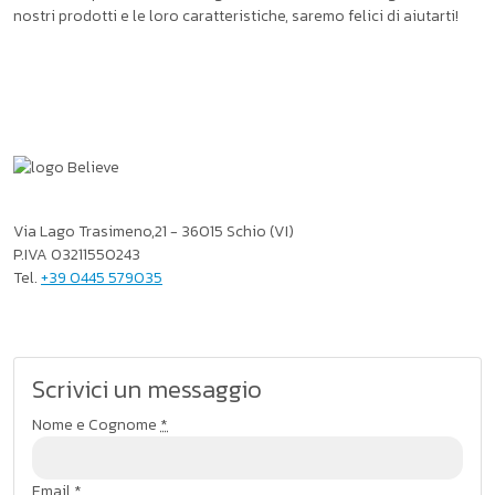
nostri prodotti e le loro caratteristiche, saremo felici di aiutarti!
Via Lago Trasimeno,21 - 36015 Schio (VI)
P.IVA 03211550243
Tel.
+39 0445 579035
Scrivici un messaggio
If you
Nome e Cognome
*
are a
human,
Email
*
ignore